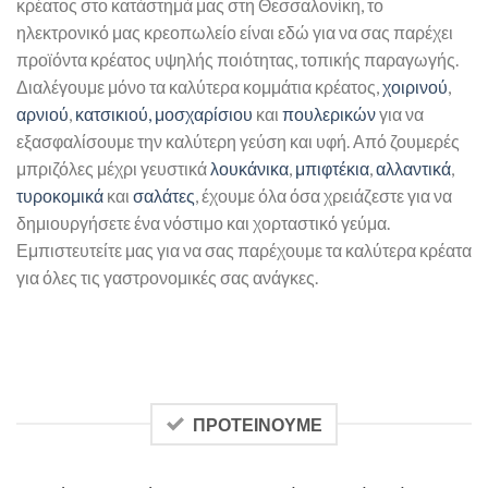
κρέατος στο κατάστημά μας στη Θεσσαλονίκη, το
ηλεκτρονικό μας κρεοπωλείο είναι εδώ για να σας παρέχει
προϊόντα κρέατος υψηλής ποιότητας, τοπικής παραγωγής.
Διαλέγουμε μόνο τα καλύτερα κομμάτια κρέατος,
χοιρινού
,
αρνιού
,
κατσικιού,
μοσχαρίσιου
και
πουλερικών
για να
εξασφαλίσουμε την καλύτερη γεύση και υφή. Από ζουμερές
μπριζόλες μέχρι γευστικά
λουκάνικα
,
μπιφτέκια
,
αλλαντικά
,
τυροκομικά
και
σαλάτες
, έχουμε όλα όσα χρειάζεστε για να
δημιουργήσετε ένα νόστιμο και χορταστικό γεύμα.
Εμπιστευτείτε μας για να σας παρέχουμε τα καλύτερα κρέατα
για όλες τις γαστρονομικές σας ανάγκες.
ΠΡΟΤΕΙΝΟΥΜΕ