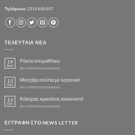
Τηλέφωνο
: 2310 600 607
ΤΕΛΕΥΤΑΙΑ ΝΕΑ
Ρόστο απεραθίτικο
19
Νοέ
στο
Δεν επιτρέπεται σχολιασμός
Ρόστο
απεραθίτικο
Μοσχάρι σούπα με λαχανικά
13
Οκτ
στο
Δεν επιτρέπεται σχολιασμός
Μοσχάρι
σούπα
Κόκορας κρασάτος κοκκινιστό
13
με
Οκτ
στο
Δεν επιτρέπεται σχολιασμός
λαχανικά
Κόκορας
κρασάτος
κοκκινιστό
ΕΓΓΡΑΦΗ ΣΤΟ NEWS LETTER