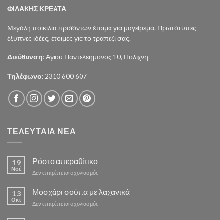
ΦΙΛΑΚΗΣ ΚΡΕΑΤΑ
Μεγάλη ποικιλία προϊόντων έτοιμα για μαγείρεμα. Πρωτότυπες
έξυπνες ιδέες, έτοιμες για το τραπέζι σας.
Διεύθυνση
: Αγίου Παντελεήμονος 10, Πολίχνη
Τηλέφωνο
: 2310 600 607
ΤΕΛΕΥΤΑΙΑ ΝΕΑ
Ρόστο απεραθίτικο
19
Νοέ
στο
Δεν επιτρέπεται σχολιασμός
Ρόστο
απεραθίτικο
Μοσχάρι σούπα με λαχανικά
13
Οκτ
στο
Δεν επιτρέπεται σχολιασμός
Μοσχάρι
σούπα