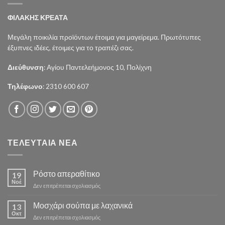
ΦΙΛΑΚΗΣ ΚΡΕΑΤΑ
Μεγάλη ποικιλία προϊόντων έτοιμα για μαγείρεμα. Πρωτότυπες
έξυπνες ιδέες, έτοιμες για το τραπέζι σας.
Διεύθυνση
: Αγίου Παντελεήμονος 10, Πολίχνη
Τηλέφωνο
: 2310 600 607
ΤΕΛΕΥΤΑΙΑ ΝΕΑ
Ρόστο απεραθίτικο
19
Νοέ
στο
Δεν επιτρέπεται σχολιασμός
Ρόστο
απεραθίτικο
Μοσχάρι σούπα με λαχανικά
13
Οκτ
στο
Δεν επιτρέπεται σχολιασμός