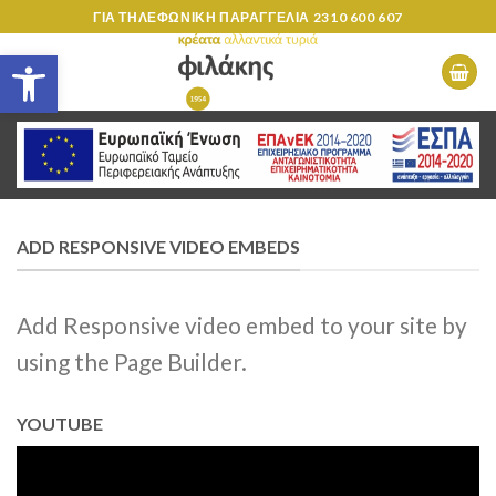
Skip
ΓΙΑ ΤΗΛΕΦΩΝΙΚΗ ΠΑΡΑΓΓΕΛΙΑ
2310 600 607
to
Ανοίξτε τη γραμμή εργαλείων
content
ADD RESPONSIVE VIDEO EMBEDS
Add Responsive video embed to your site by
using the Page Builder.
YOUTUBE