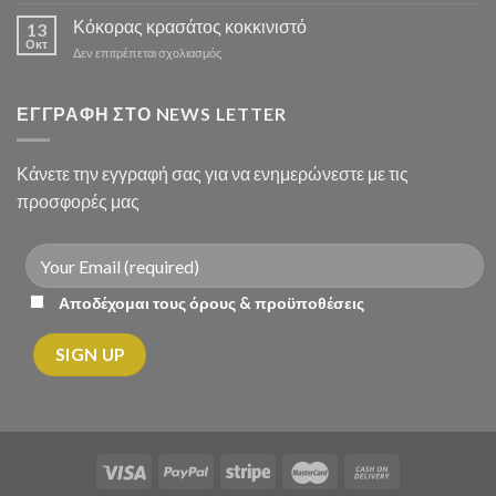
Μοσχάρι
σούπα
Κόκορας κρασάτος κοκκινιστό
13
με
Οκτ
στο
Δεν επιτρέπεται σχολιασμός
λαχανικά
Κόκορας
κρασάτος
κοκκινιστό
ΕΓΓΡΑΦΗ ΣΤΟ NEWS LETTER
Κάνετε την εγγραφή σας για να ενημερώνεστε με τις
προσφορές μας
Αποδέχομαι τους όρους & προϋποθέσεις