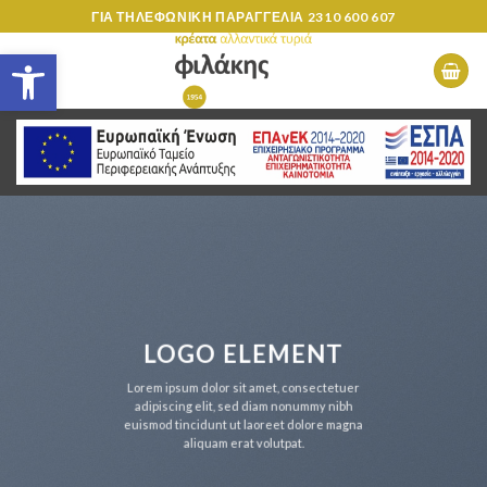
Skip
ΓΙΑ ΤΗΛΕΦΩΝΙΚΗ ΠΑΡΑΓΓΕΛΙΑ
2310 600 607
to
Ανοίξτε τη γραμμή εργαλείων
content
LOGO ELEMENT
Lorem ipsum dolor sit amet, consectetuer
adipiscing elit, sed diam nonummy nibh
euismod tincidunt ut laoreet dolore magna
aliquam erat volutpat.