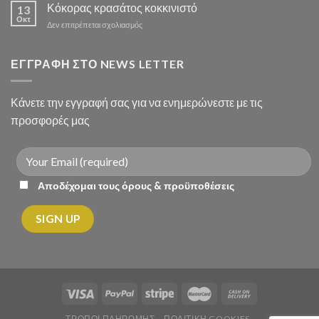
σούπα
Κόκορας κρασάτος κοκκινιστό
13
με
Οκτ
στο
Δεν επιτρέπεται σχολιασμός
λαχανικά
Κόκορας
κρασάτος
κοκκινιστό
ΕΓΓΡΑΦΗ ΣΤΟ NEWS LETTER
Κάνετε την εγγραφή σας για να ενημερώνεστε με τις
προσφορές μας
Αποδέχομαι τους όρους & προϋποθέσεις
ΤΡΟΠΟΙ ΠΛΗΡΩΜΗΣ
ΠΟΛΙΤΙΚΗ COOKIES