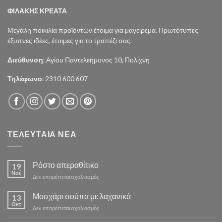
ΦΙΛΑΚΗΣ ΚΡΕΑΤΑ
Μεγάλη ποικιλία προϊόντων έτοιμα για μαγείρεμα. Πρωτότυπες
έξυπνες ιδέες, έτοιμες για το τραπέζι σας.
Διεύθυνση
: Αγίου Παντελεήμονος 10, Πολίχνη
Τηλέφωνο
: 2310 600 607
ΤΕΛΕΥΤΑΙΑ ΝΕΑ
Ρόστο απεραθίτικο
19
Νοέ
στο
Δεν επιτρέπεται σχολιασμός
Ρόστο
απεραθίτικο
Μοσχάρι σούπα με λαχανικά
13
Οκτ
στο
Δεν επιτρέπεται σχολιασμός
Μοσχάρι