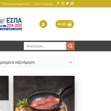
Πολιτικη απορρητου
Οροι Χρησης
€
0.00
Αναζήτηση
για: