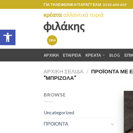
Skip
ΓΙΑ ΤΗΛΕΦΩΝΙΚΗ ΠΑΡΑΓΓΕΛΙΑ
2310 600 607
to
content
Ανοίξτε τη γραμμή εργαλείων
ΑΡΧΙΚΗ
ΕΤΑΙΡΕΙΑ
ΚΡΕΑΤΑ
BLOG
ΕΠΙ
ΑΡΧΙΚΉ ΣΕΛΊΔΑ
/
ΠΡΟΪΌΝΤΑ ΜΕ Ε
“ΜΠΡΙΖΌΛΑ”
BROWSE
Uncategorized
ΠΡΟΙΟΝΤΑ