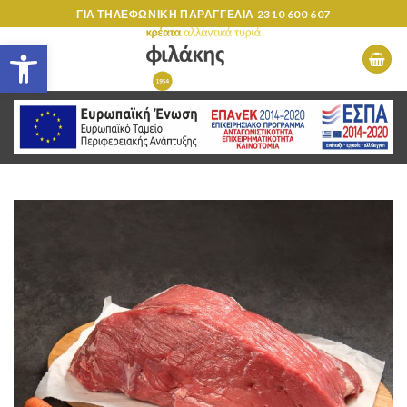
Skip
ΓΙΑ ΤΗΛΕΦΩΝΙΚΗ ΠΑΡΑΓΓΕΛΙΑ
2310 600 607
to
Ανοίξτε τη γραμμή εργαλείων
content