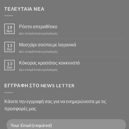
ΤΕΛΕΥΤΑΙΑ ΝΕΑ
Ρόστο απεραθίτικο
19
Νοέ
στο
Δεν επιτρέπεται σχολιασμός
Ρόστο
απεραθίτικο
Μοσχάρι σούπα με λαχανικά
13
Οκτ
στο
Δεν επιτρέπεται σχολιασμός
Μοσχάρι
σούπα
Κόκορας κρασάτος κοκκινιστό
13
με
Οκτ
στο
Δεν επιτρέπεται σχολιασμός
λαχανικά
Κόκορας
κρασάτος
κοκκινιστό
ΕΓΓΡΑΦΗ ΣΤΟ NEWS LETTER
Κάνετε την εγγραφή σας για να ενημερώνεστε με τις
προσφορές μας