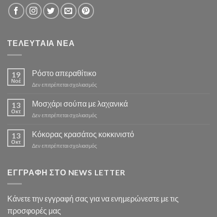
ΤΕΛΕΥΤΑΙΑ ΝΕΑ
Ρόστο απεραθίτικο
19
Νοέ
στο
Δεν επιτρέπεται σχολιασμός
Ρόστο
απεραθίτικο
Μοσχάρι σούπα με λαχανικά
13
Οκτ
στο
Δεν επιτρέπεται σχολιασμός
Μοσχάρι
σούπα
Κόκορας κρασάτος κοκκινιστό
13
με
Οκτ
στο
Δεν επιτρέπεται σχολιασμός
λαχανικά
Κόκορας
κρασάτος
κοκκινιστό
ΕΓΓΡΑΦΗ ΣΤΟ NEWS LETTER
Κάνετε την εγγραφή σας για να ενημερώνεστε με τις
προσφορές μας