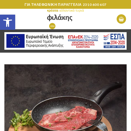
Skip
ΓΙΑ ΤΗΛΕΦΩΝΙΚΗ ΠΑΡΑΓΓΕΛΙΑ
2310 600 607
to
Ανοίξτε τη γραμμή εργαλείων
content