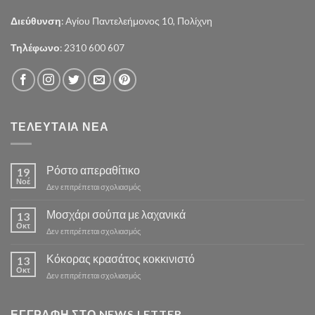
Διεύθυνση
: Αγίου Παντελεήμονος 10, Πολίχνη
Τηλέφωνο
: 2310 600 607
ΤΕΛΕΥΤΑΙΑ ΝΕΑ
Ρόστο απεραθίτικο
19
Νοέ
στο
Δεν επιτρέπεται σχολιασμός
Ρόστο
απεραθίτικο
Μοσχάρι σούπα με λαχανικά
13
Οκτ
στο
Δεν επιτρέπεται σχολιασμός
Μοσχάρι
σούπα
Κόκορας κρασάτος κοκκινιστό
13
με
Οκτ
στο
Δεν επιτρέπεται σχολιασμός
λαχανικά
Κόκορας
κρασάτος
κοκκινιστό
ΕΓΓΡΑΦΗ ΣΤΟ NEWS LETTER