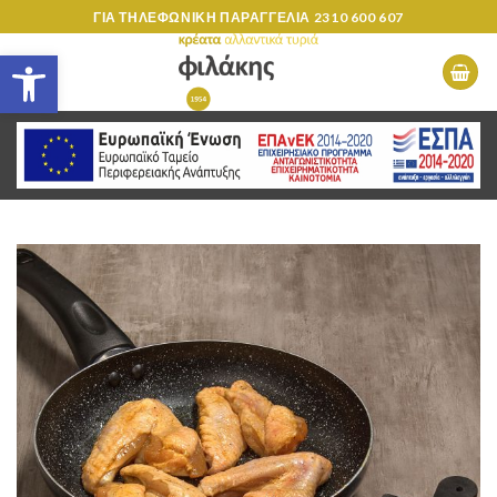
Skip
ΓΙΑ ΤΗΛΕΦΩΝΙΚΗ ΠΑΡΑΓΓΕΛΙΑ
2310 600 607
to
Ανοίξτε τη γραμμή εργαλείων
content