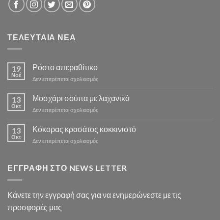
ΤΕΛΕΥΤΑΙΑ ΝΕΑ
Ρόστο απεραθίτικο
19
Νοέ
στο
Δεν επιτρέπεται σχολιασμός
Ρόστο
απεραθίτικο
Μοσχάρι σούπα με λαχανικά
13
Οκτ
στο
Δεν επιτρέπεται σχολιασμός
Μοσχάρι
σούπα
Κόκορας κρασάτος κοκκινιστό
13
με
Οκτ
στο
Δεν επιτρέπεται σχολιασμός
λαχανικά
Κόκορας
κρασάτος
κοκκινιστό
ΕΓΓΡΑΦΗ ΣΤΟ NEWS LETTER
Κάνετε την εγγραφή σας για να ενημερώνεστε με τις
προσφορές μας