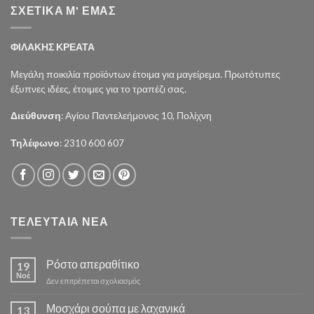
ΣΧΕΤΙΚΑ Μ' ΕΜΑΣ
ΦΙΛΑΚΗΣ ΚΡΕΑΤΑ
Μεγάλη ποικιλία προϊόντων έτοιμα για μαγείρεμα. Πρωτότυπες
έξυπνες ιδέες, έτοιμες για το τραπέζι σας.
Διεύθυνση
: Αγίου Παντελεήμονος 10, Πολίχνη
Τηλέφωνο
: 2310 600 607
ΤΕΛΕΥΤΑΙΑ ΝΕΑ
Ρόστο απεραθίτικο
19
Νοέ
στο
Δεν επιτρέπεται σχολιασμός
Ρόστο
απεραθίτικο
Μοσχάρι σούπα με λαχανικά
13