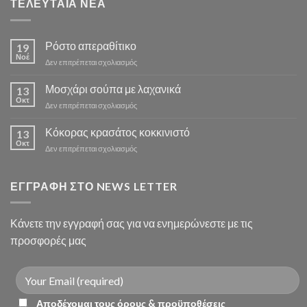
ΤΕΛΕΥΤΑΙΑ ΝΕΑ
Ρόστο απεραθίτικο
19
Νοέ
στο
Δεν επιτρέπεται σχολιασμός
Ρόστο
απεραθίτικο
Μοσχάρι σούπα με λαχανικά
13
Οκτ
στο
Δεν επιτρέπεται σχολιασμός
Μοσχάρι
σούπα
Κόκορας κρασάτος κοκκινιστό
13
με
Οκτ
στο
Δεν επιτρέπεται σχολιασμός
λαχανικά
Κόκορας
κρασάτος
κοκκινιστό
ΕΓΓΡΑΦΗ ΣΤΟ NEWS LETTER
Κάνετε την εγγραφή σας για να ενημερώνεστε με τις
προσφορές μας
Αποδέχομαι τους όρους & προϋποθέσεις