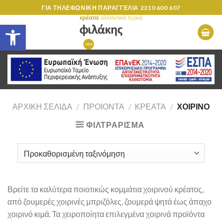
Skip
ΓΙΑ ΤΗΛΕΦΩΝΙΚΗ ΠΑΡΑΓΓΕΛΙΑ
2310 600 607
to
Ανοίξτε τη γραμμή εργαλείων
content
ΑΡΧΙΚΉ ΣΕΛΊΔΑ
/
ΠΡΟΙΟΝΤΑ
/
ΚΡΕΑΤΑ
/
ΧΟΙΡΙΝΌ
ΦΙΛΤΡΆΡΙΣΜΑ
Βρείτε τα καλύτερα ποιοτικώς κομμάτια χοιρινού κρέατος,
από ζουμερές χοιρινές μπριζόλες, ζουμερά ψητά έως άπαχο
χοιρινό κιμά. Τα χειροποίητα επιλεγμένα χοιρινά προϊόντα