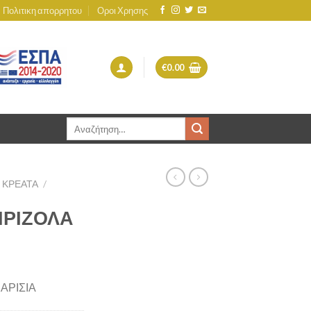
Πολιτικη απορρητου
Οροι Χρησης
€
0.00
Αναζήτηση
για:
ΚΡΕΑΤΑ
/
ΠΡΙΖΟΛΑ
ΑΡΙΣΙΑ