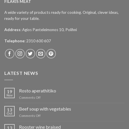
FILAKIS MEAT
A wide variety of products ready for cooking. Original, clever ideas,
ready for your table.
Address
: Agios Panteleimonos 10, Polihni
Telephone
: 2310 600 607
LATEST NEWS
Rosto aperathitiko
19
Nov
on
Comments Off
Ρόστο
απεραθίτικο
Beef soup with vegetables
13
Oct
on
Comments Off
Μοσχάρι
σούπα
Rooster wine braised
13