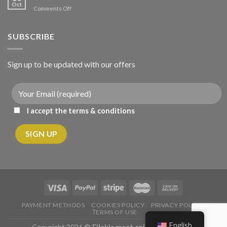
με
Oct
on
Comments Off
λαχανικά
Κόκορας
κρασάτος
κοκκινιστό
SUBSCRIBE
Sign up to be updated with our offers
I accept the terms & conditions
PAYMENT METHODS
COOKIES POLICY
PRIVACY POLICY
ΤERMS OF USE
English