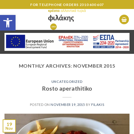
Skip
FOR TELEPHONE ORDERS
2310 600 607
to
Open toolbar
content
MONTHLY ARCHIVES:
NOVEMBER 2015
UNCATEGORIZED
Rosto aperathitiko
POSTED ON
NOVEMBER 19, 2015
BY
FILAKIS
19
Nov