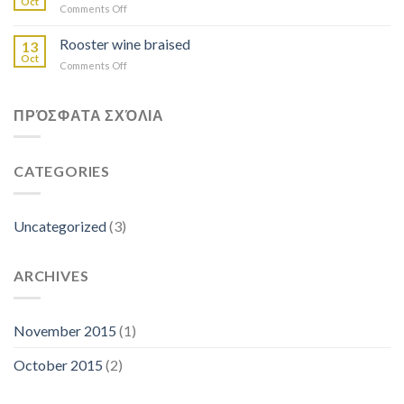
Oct
on
Comments Off
Μοσχάρι
σούπα
Rooster wine braised
13
με
Oct
on
Comments Off
λαχανικά
Κόκορας
κρασάτος
κοκκινιστό
ΠΡΌΣΦΑΤΑ ΣΧΌΛΙΑ
CATEGORIES
Uncategorized
(3)
ARCHIVES
November 2015
(1)
October 2015
(2)